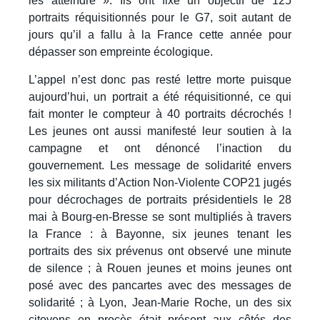
les atteindre ». Ils ont fixé un objectif de 125
portraits réquisitionnés pour le G7, soit autant de
jours qu’il a fallu à la France cette année pour
dépasser son empreinte écologique.
L’appel n’est donc pas resté lettre morte puisque
aujourd’hui,
un portrait a été réquisitionné
, ce qui
fait monter le compteur à 40 portraits décrochés !
Les jeunes ont aussi manifesté leur soutien à la
campagne et ont dénoncé l’inaction du
gouvernement. Les message de solidarité envers
les six militants d’Action Non-Violente COP21 jugés
pour décrochages de portraits présidentiels le 28
mai à Bourg-en-Bresse se sont multipliés à travers
la France : à Bayonne, six jeunes tenant les
portraits des six prévenus ont observé une minute
de silence ; à Rouen jeunes et moins jeunes ont
posé avec des pancartes avec des messages de
solidarité ; à Lyon, Jean-Marie Roche, un des six
citoyens en procès était présent aux côtés des